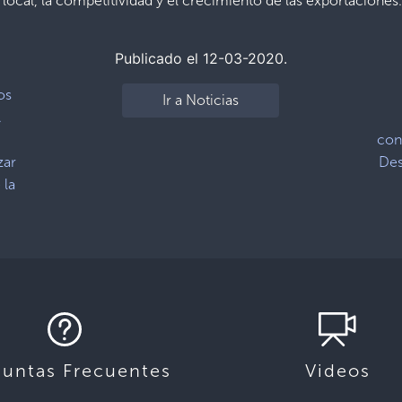
 local, la competitividad y el crecimiento de las exportaciones
Publicado el 12-03-2020.
os
Ir a Noticias
.
con
zar
Des
 la
guntas Frecuentes
Videos