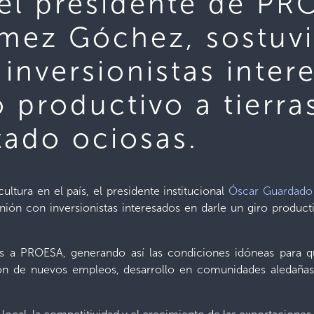
el presidente de PR
mez Góchez, sostuv
inversionistas inter
o productivo a tierr
tado ociosas.
cultura en el país, el presidente institucional
Óscar Guardado
ón con inversionistas interesados en darle un giro producti
a PROESA, generando así las condiciones idóneas para qu
ión de nuevos empleos, desarrollo en comunidades aledañas,