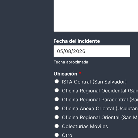
l
l
a
d
a
s
Fecha del incidente
i
Fecha aproximada
Ubicación
*
ISTA Central (San Salvador)
Oficina Regional Occidental (Sa
Oficina Regional Paracentral (Sa
Oficina Anexa Oriental (Usulután
Oficina Regional Oriental (San M
Colecturías Móviles
Otro