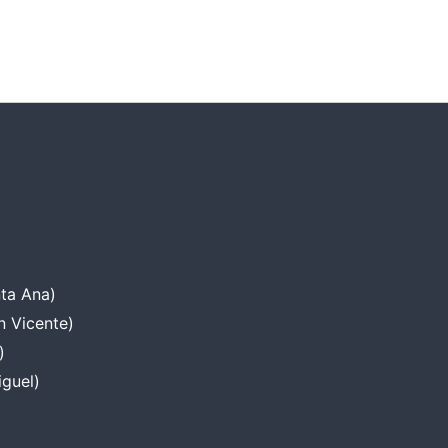
nta Ana)
n Vicente)
)
iguel)