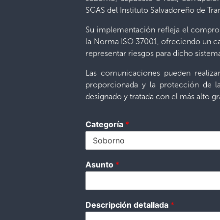
SGAS del Instituto Salvadoreño de Tra
Su implementación refleja el comprom
la Norma ISO 37001, ofreciendo un ca
representar riesgos para dicho siste
Las comunicaciones pueden realiza
proporcionada y la protección de la
designado y tratada con el más alto gr
Categoría
*
s
Asunto
*
u
s
d
e
Descripción detallada
*
t
a