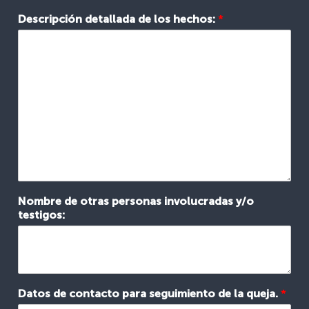
D
Descripción detallada de los hechos:
*
a
t
o
s
h
e
c
h
o
s
:
I
n
Nombre de otras personas involucradas y/o
c
testigos:
i
d
e
n
t
e
Datos de contacto para seguimiento de la queja.
*
: