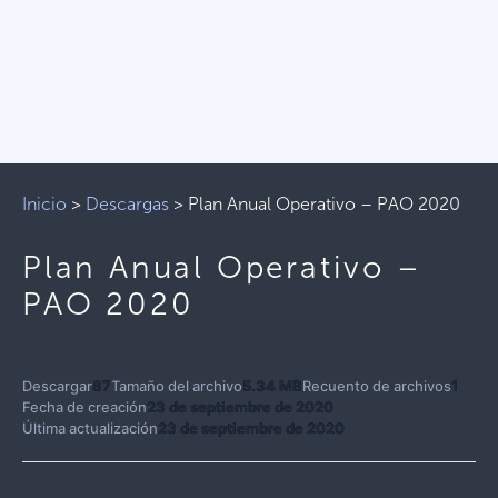
Inicio
>
Descargas
>
Plan Anual Operativo – PAO 2020
Plan Anual Operativo –
PAO 2020
Descargar
87
Tamaño del archivo
5.34 MB
Recuento de archivos
1
Fecha de creación
23 de septiembre de 2020
Última actualización
23 de septiembre de 2020