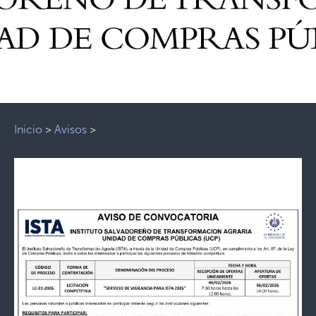
Inicio
>
Avisos
>