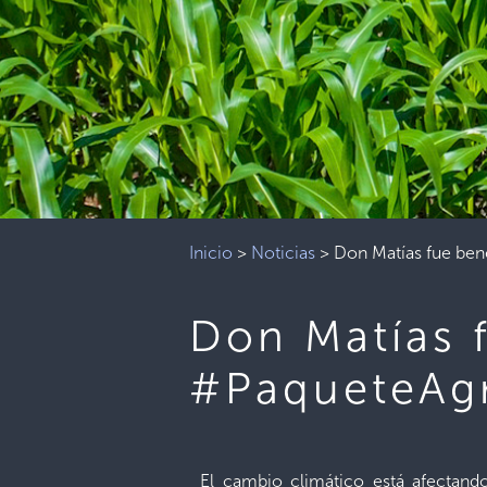
Inicio
>
Noticias
>
Don Matías fue ben
Don Matías 
#PaqueteAg
El cambio climático está afectand