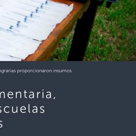
s Agrarias proporcionaron insumos
mentaria,
scuelas
s