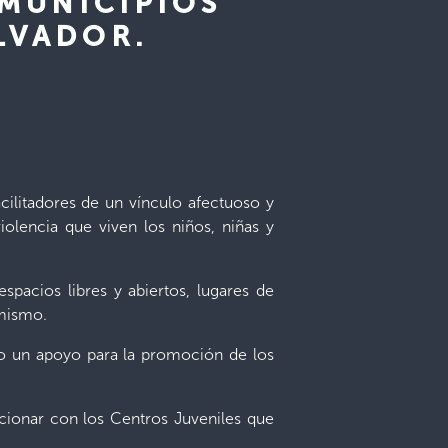
 MUNICIPIOS
LVADOR.
cilitadores de un vínculo afectuoso y
iolencia que viven los niños, niñas y
spacios libres y abiertos, lugares de
 mismo.
do un apoyo para la promoción de los
ncionar con los Centros Juveniles que