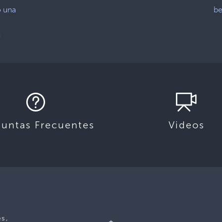
ó una
be
a
guntas Frecuentes
Videos
es,