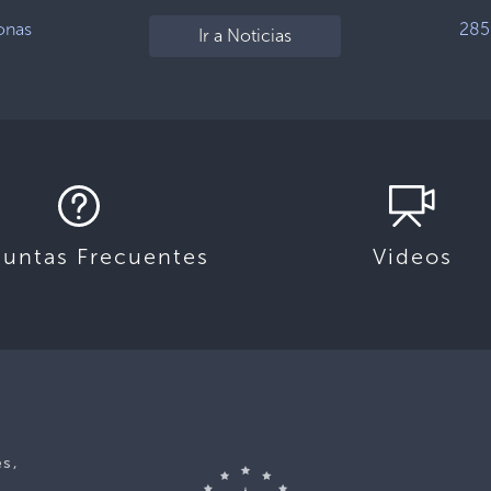
onas
285
Ir a Noticias
guntas Frecuentes
Videos
es,